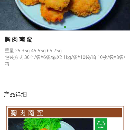
胸 肉 南 蛮
重量 25-35g 45-55g 65-75g
包装方式 30个/袋*6袋/箱X2 1kg/袋*10袋/箱 10枚/袋*8袋/
箱
产品详细