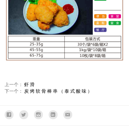
上一个：
虾 滑
下一个：
炭 烤 软 骨 棒 串 （ 泰 式 酸 味 ）