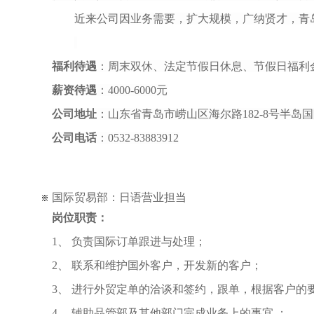
近来公司因业务需要，扩大规模，广纳贤才，
青
福利待遇
：周末双休、法定节假日休息、节假日福利
薪资待遇
：
4000-6000元
公司地址
：山东省青岛市崂山区海尔路
182-8号半岛
公司电话
：
0532-83883912
国际贸易部：日语营业担当
岗位职责：
1、 负责国际订单跟进与处理；
2、 联系和维护国外客户，开发新的客户；
3、 进行外贸定单的洽谈和签约，跟单，根据客户的
4、 辅助品管部及其他部门完成业务上的事宜 ；