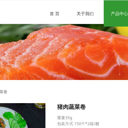
首 页
关于我们
产品中心
卷
菜卷
猪肉蔬菜卷
重量35g
包装方式 150个*2箱/捆