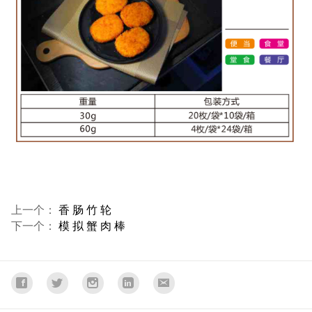
上一个：
香 肠 竹 轮
下一个：
模 拟 蟹 肉 棒