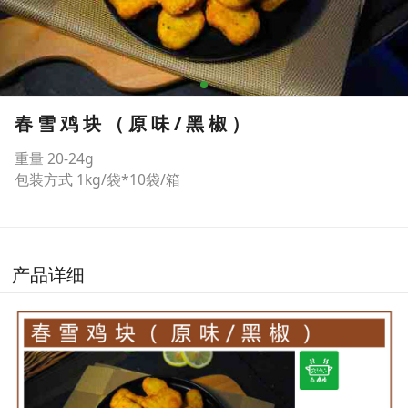
春 雪 鸡 块 （ 原 味 / 黑 椒 ）
重量 20-24g
包装方式 1kg/袋*10袋/箱
产品详细