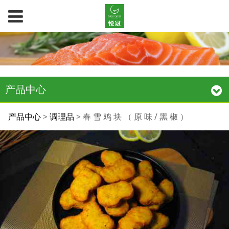
产品中心
春 雪 鸡 块 （ 原 味 / 黑
产品中心
>
调理品
>
春 雪 鸡 块 （ 原 味 / 黑 椒 ）
椒 ）